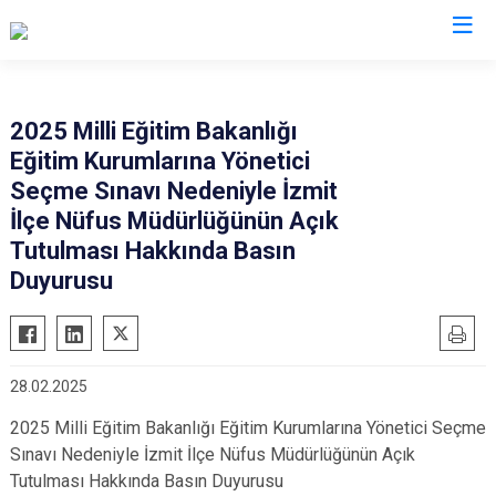
Kocaeli
2025 Milli Eğitim Bakanlığı
Eğitim Kurumlarına Yönetici
Gebze
Başiskele
Seçme Sınavı Nedeniyle İzmit
Gölcük
Darıca
İlçe Nüfus Müdürlüğünün Açık
Kandıra
Çayırova
Tutulması Hakkında Basın
Karamürsel
Duyurusu
Dilovası
Körfez
İzmit
Derince
Kartepe
28.02.2025
2025 Milli Eğitim Bakanlığı Eğitim Kurumlarına Yönetici Seçme
Sınavı Nedeniyle İzmit İlçe Nüfus Müdürlüğünün Açık
Tutulması Hakkında Basın Duyurusu