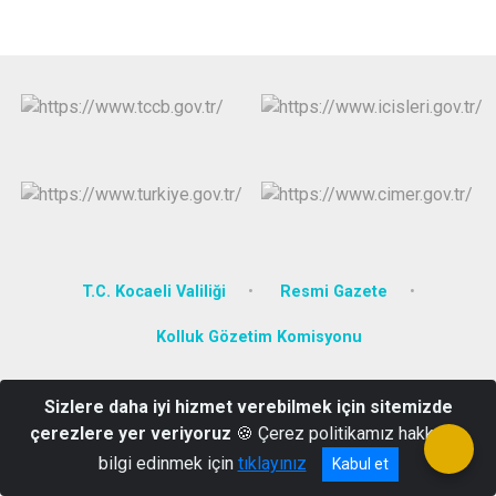
T.C. Kocaeli Valiliği
Resmi Gazete
Kolluk Gözetim Komisyonu
Yenişehir Mahallesi Ova Sokak No: 38 İzmit-KOCAELİ
Sizlere daha iyi hizmet verebilmek için sitemizde
0 (262) 322 22 60 ( Santral ) - 0(262) 332 09 26
çerezlere yer veriyoruz
🍪 Çerez politikamız hakkında
bilgi edinmek için
tıklayınız
Kabul et