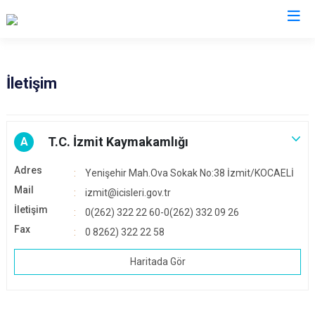
Kocaeli
İletişim
Gebze
Başiskele
Gölcük
Darıca
T.C. İzmit Kaymakamlığı
A
Kandıra
Çayırova
Adres
Yenişehir Mah.Ova Sokak No:38 İzmit/KOCAELİ
Karamürsel
Dilovası
Mail
izmit@icisleri.gov.tr
Körfez
İzmit
İletişim
0(262) 322 22 60-0(262) 332 09 26
Derince
Kartepe
Fax
0 8262) 322 22 58
Haritada Gör