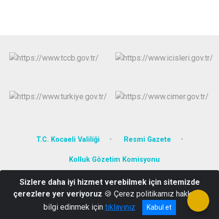
T.C. Kocaeli Valiliği
Resmi Gazete
Kolluk Gözetim Komisyonu
Sizlere daha iyi hizmet verebilmek için sitemizde
Yenişehir Mahallesi Ova Sokak No: 38 İzmit-KOCAELİ
çerezlere yer veriyoruz
🍪 Çerez politikamız hakkında
0 (262) 322 22 60 ( Santral ) - 0(262) 332 09 26
bilgi edinmek için
tıklayınız
Kabul et