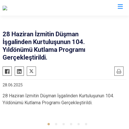
Kocaeli
28 Haziran İzmitin Düşman
İşgalinden Kurtuluşunun 104.
Gebze
Başiskele
Yıldönümü Kutlama Programı
Gölcük
Darıca
Gerçekleştirildi.
Kandıra
Çayırova
Karamürsel
Dilovası
Körfez
İzmit
28.06.2025
Derince
Kartepe
28 Haziran İzmitin Düşman İşgalinden Kurtuluşunun 104.
Yıldönümü Kutlama Programı Gerçekleştirildi.