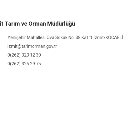
Körfez
Derince
it Tarım ve Orman Müdürlüğü
Yenişehir Mahallesi Ova Sokak No: 38 Kat :1 İzmit/KOCAELİ
izmit@tarimorman.gov.tr
0(262) 323 12 30
0(262) 325 29 75