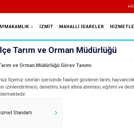
e-D
AYMAKAMLIK
İZMİT
MAHALLİ İDARELER
HİZMETLE
Kocaeli
 İlçe Tarım ve Orman Müdürlüğü
 Tarım ve Orman Müdürlüğü Görev Tanımı:
z İlçemiz sınırları içerisinde faaliyet gösteren tarım, hayvancılık
nin izinlendirilmesi, denetimi, kayıt altına alınması, eğitimi ve de
stermektedir.
Gebze
Gölcük
izmet Standartı
Kandıra
Karamürsel