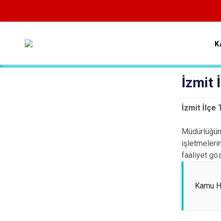
K
İzmit
İzmit İlçe
Müdürlüğümü
işletmeleri
faaliyet gö
Kamu H