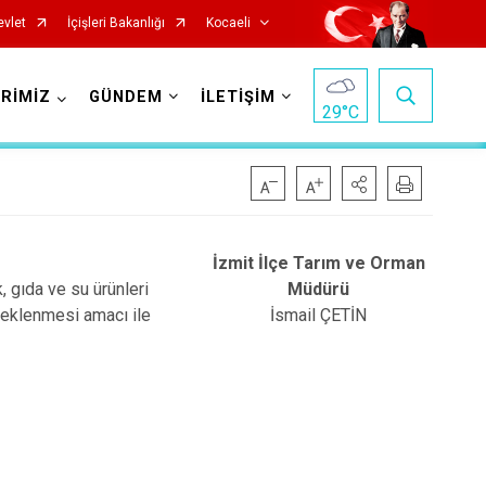
evlet
İçişleri Bakanlığı
Kocaeli
RİMİZ
GÜNDEM
İLETİŞİM
29
°C
İzmit İlçe Tarım ve Orman
, gıda ve su ürünleri
Müdürü
steklenmesi amacı ile
İsmail ÇETİN
Başiskele
Darıca
Çayırova
Dilovası