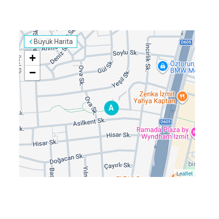
İzmit
Kartepe
Büyük Harita
+
−
A
Leaflet