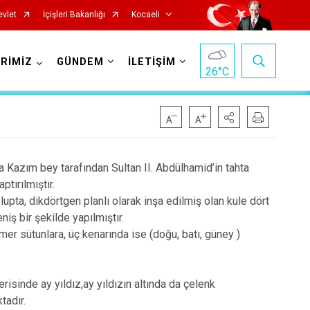
evlet
İçişleri Bakanlığı
Kocaeli
RİMİZ
GÜNDEM
İLETİŞİM
26
°C
 Kazım bey tarafından Sultan II. Abdülhamid’in tahta
tırılmıştır.
pta, dikdörtgen planlı olarak inşa edilmiş olan kule dört
iş bir şekilde yapılmıştır.
Başiskele
er sütunlara, üç kenarında ise (doğu, batı, güney )
Darıca
Çayırova
risinde ay yıldız,ay yıldızın altında da çelenk
Dilovası
tadır.