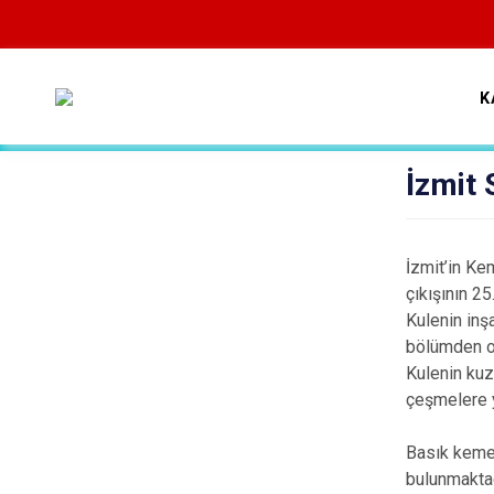
K
İzmit 
İzmit’in Ke
çıkışının 2
Kulenin inş
bölümden ol
Kulenin kuz
çeşmelere y
Basık kemer
bulunmaktad