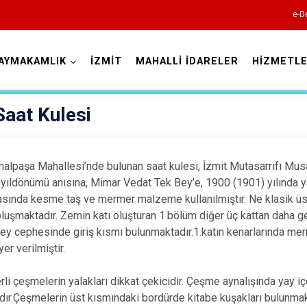
e-D
AYMAKAMLIK
İZMİT
MAHALLİ İDARELER
HİZMETLE
Kocaeli
Saat Kulesi
malpaşa Mahallesi’nde bulunan saat kulesi, İzmit Mutasarrıfı Musa
5.yıldönümü anısına, Mimar Vedat Tek Bey’e, 1900 (1901) yılında yap
asında kesme taş ve mermer malzeme kullanılmıştır. Ne klasik üslu
uşmaktadır. Zemin katı oluşturan 1.bölüm diğer üç kattan daha gen
Gebze
ey cephesinde giriş kısmı bulunmaktadır.1.katın kenarlarında merm
er verilmiştir.
Gölcük
Kandıra
li çeşmelerin yalakları dikkat çekicidir. Çeşme aynalışında yay içe
Karamürsel
ır.Çeşmelerin üst kısmındaki bordürde kitabe kuşakları bulunmak